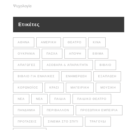
Ψυχολογία
Ετικέτες
ΑΘΉΝΑ
ΑΜΕΡΙΚΉ
ΘΈΑΤΡΟ
ΚΊΝΑ
ΟΥΚΡΑΝΊΑ
ΠΆΣΧΑ
ΆΠΟΨΗ
ΈΘΙΜΑ
ΑΠΑΓΩΓΈΣ
ΑΣΌΒΑΡΑ & ΑΠΑΡΑΊΤΗΤΑ
ΒΙΒΛΊΟ
ΒΙΒΛΊΟ ΓΙΑ ΕΝΉΛΙΚΕΣ
ΕΝΗΜΈΡΩΣΗ
ΕΞΆΠΛΩΣΗ
ΚΟΡΩΝΟΪΌΣ
ΚΡΑΣΊ
ΜΑΓΕΙΡΙΚΉ
ΜΟΥΣΙΚΉ
ΝΈΑ
ΝΕΑ
ΠΑΙΔΙΆ
ΠΑΙΔΙΚΌ ΘΈΑΤΡΟ
ΠΑΝΔΗΜΊΑ
ΠΕΡΙΒΆΛΛΟΝ
ΠΡΟΣΩΠΙΚΉ ΕΜΠΕΙΡΊΑ
ΠΡΟΤΆΣΕΙΣ
ΣΙΝΕΜΆ ΣΤΟ ΣΠΊΤΙ
ΤΡΑΓΟΎΔΙ