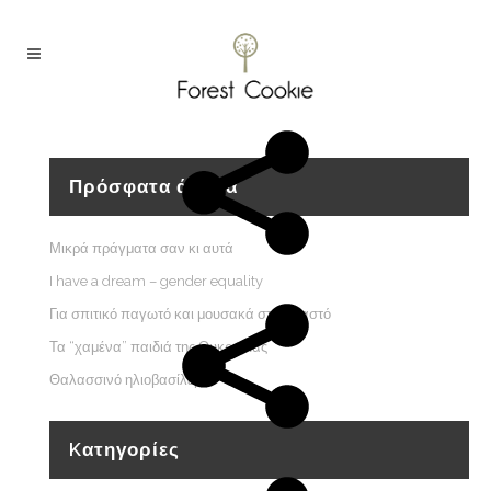
Πρόσφατα άρθρα
Μικρά πράγματα σαν κι αυτά
I have a dream – gender equality
Για σπιτικό παγωτό και μουσακά στον Καστό
Τα “χαμένα” παιδιά της Ουκρανίας
Θαλασσινό ηλιοβασίλεμα
Kατηγορίες