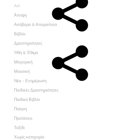
Art
Άποψη
Ασόβαρα & Απαραίτητα
Βιβλίο
Δραστηριότητες
Ήθη & 'Εθιμα
Μαγειρική
Μουσική
Νέα – Ενημέρωση
Παιδικές Δραστηριότητες
Παιδικό Βιβλίο
Ποίηση
Προτάσεις
Ταξίδι
Χωρίς κατηγορία