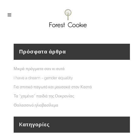
Πρόσφατα άρθρα
Μικρά πράγματα σαν κι αυτά
I have a dream – gender equality
Για σπιτικό παγωτό και μουσακά στον Καστό
Τα “χαμένα” παιδιά της Ουκρανίας
Θαλασσινό ηλιοβασίλεμα
Kατηγορίες