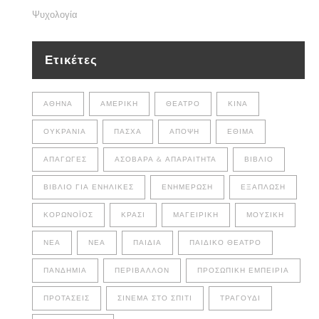
Ψυχολογία
Ετικέτες
ΑΘΉΝΑ
ΑΜΕΡΙΚΉ
ΘΈΑΤΡΟ
ΚΊΝΑ
ΟΥΚΡΑΝΊΑ
ΠΆΣΧΑ
ΆΠΟΨΗ
ΈΘΙΜΑ
ΑΠΑΓΩΓΈΣ
ΑΣΌΒΑΡΑ & ΑΠΑΡΑΊΤΗΤΑ
ΒΙΒΛΊΟ
ΒΙΒΛΊΟ ΓΙΑ ΕΝΉΛΙΚΕΣ
ΕΝΗΜΈΡΩΣΗ
ΕΞΆΠΛΩΣΗ
ΚΟΡΩΝΟΪΌΣ
ΚΡΑΣΊ
ΜΑΓΕΙΡΙΚΉ
ΜΟΥΣΙΚΉ
ΝΈΑ
ΝΕΑ
ΠΑΙΔΙΆ
ΠΑΙΔΙΚΌ ΘΈΑΤΡΟ
ΠΑΝΔΗΜΊΑ
ΠΕΡΙΒΆΛΛΟΝ
ΠΡΟΣΩΠΙΚΉ ΕΜΠΕΙΡΊΑ
ΠΡΟΤΆΣΕΙΣ
ΣΙΝΕΜΆ ΣΤΟ ΣΠΊΤΙ
ΤΡΑΓΟΎΔΙ