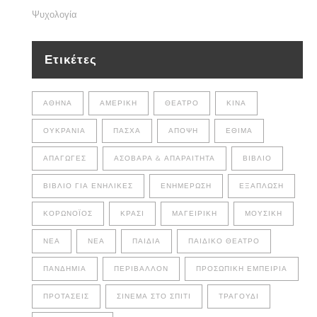
Ψυχολογία
Ετικέτες
ΑΘΉΝΑ
ΑΜΕΡΙΚΉ
ΘΈΑΤΡΟ
ΚΊΝΑ
ΟΥΚΡΑΝΊΑ
ΠΆΣΧΑ
ΆΠΟΨΗ
ΈΘΙΜΑ
ΑΠΑΓΩΓΈΣ
ΑΣΌΒΑΡΑ & ΑΠΑΡΑΊΤΗΤΑ
ΒΙΒΛΊΟ
ΒΙΒΛΊΟ ΓΙΑ ΕΝΉΛΙΚΕΣ
ΕΝΗΜΈΡΩΣΗ
ΕΞΆΠΛΩΣΗ
ΚΟΡΩΝΟΪΌΣ
ΚΡΑΣΊ
ΜΑΓΕΙΡΙΚΉ
ΜΟΥΣΙΚΉ
ΝΈΑ
ΝΕΑ
ΠΑΙΔΙΆ
ΠΑΙΔΙΚΌ ΘΈΑΤΡΟ
ΠΑΝΔΗΜΊΑ
ΠΕΡΙΒΆΛΛΟΝ
ΠΡΟΣΩΠΙΚΉ ΕΜΠΕΙΡΊΑ
ΠΡΟΤΆΣΕΙΣ
ΣΙΝΕΜΆ ΣΤΟ ΣΠΊΤΙ
ΤΡΑΓΟΎΔΙ