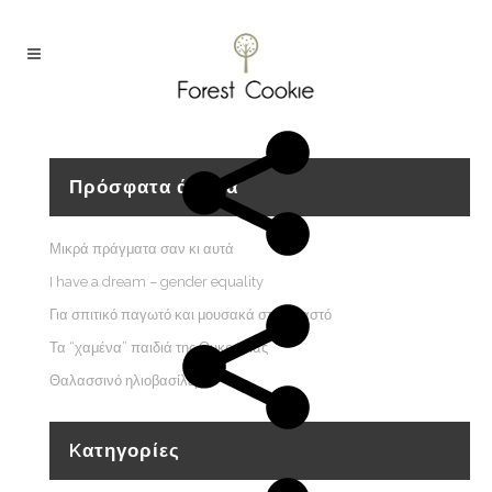
Πρόσφατα άρθρα
Μικρά πράγματα σαν κι αυτά
I have a dream – gender equality
Για σπιτικό παγωτό και μουσακά στον Καστό
Τα “χαμένα” παιδιά της Ουκρανίας
Θαλασσινό ηλιοβασίλεμα
Kατηγορίες