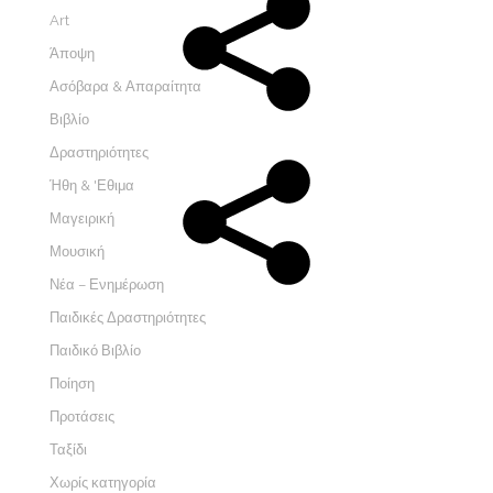
Art
Άποψη
Ασόβαρα & Απαραίτητα
Βιβλίο
Δραστηριότητες
Ήθη & 'Εθιμα
Μαγειρική
Μουσική
Νέα – Ενημέρωση
Παιδικές Δραστηριότητες
Παιδικό Βιβλίο
Ποίηση
Προτάσεις
Ταξίδι
Χωρίς κατηγορία