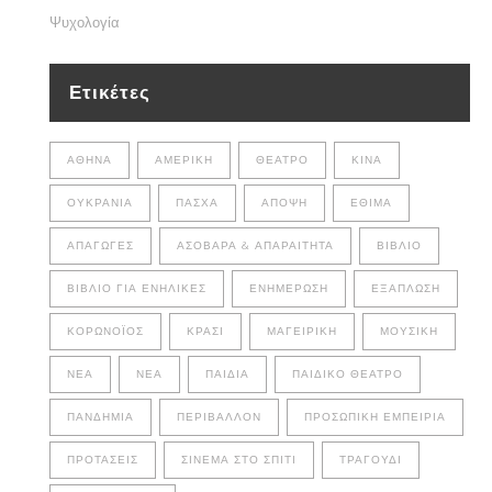
Ψυχολογία
Ετικέτες
ΑΘΉΝΑ
ΑΜΕΡΙΚΉ
ΘΈΑΤΡΟ
ΚΊΝΑ
ΟΥΚΡΑΝΊΑ
ΠΆΣΧΑ
ΆΠΟΨΗ
ΈΘΙΜΑ
ΑΠΑΓΩΓΈΣ
ΑΣΌΒΑΡΑ & ΑΠΑΡΑΊΤΗΤΑ
ΒΙΒΛΊΟ
ΒΙΒΛΊΟ ΓΙΑ ΕΝΉΛΙΚΕΣ
ΕΝΗΜΈΡΩΣΗ
ΕΞΆΠΛΩΣΗ
ΚΟΡΩΝΟΪΌΣ
ΚΡΑΣΊ
ΜΑΓΕΙΡΙΚΉ
ΜΟΥΣΙΚΉ
ΝΈΑ
ΝΕΑ
ΠΑΙΔΙΆ
ΠΑΙΔΙΚΌ ΘΈΑΤΡΟ
ΠΑΝΔΗΜΊΑ
ΠΕΡΙΒΆΛΛΟΝ
ΠΡΟΣΩΠΙΚΉ ΕΜΠΕΙΡΊΑ
ΠΡΟΤΆΣΕΙΣ
ΣΙΝΕΜΆ ΣΤΟ ΣΠΊΤΙ
ΤΡΑΓΟΎΔΙ