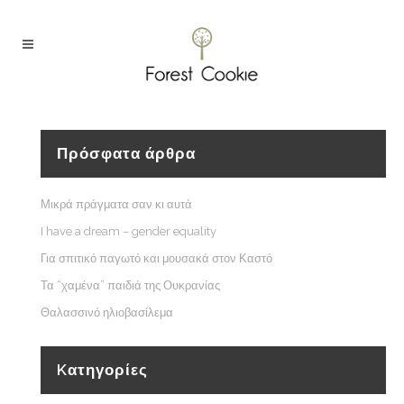
Πρόσφατα άρθρα
Μικρά πράγματα σαν κι αυτά
I have a dream – gender equality
Για σπιτικό παγωτό και μουσακά στον Καστό
Τα “χαμένα” παιδιά της Ουκρανίας
Θαλασσινό ηλιοβασίλεμα
Kατηγορίες