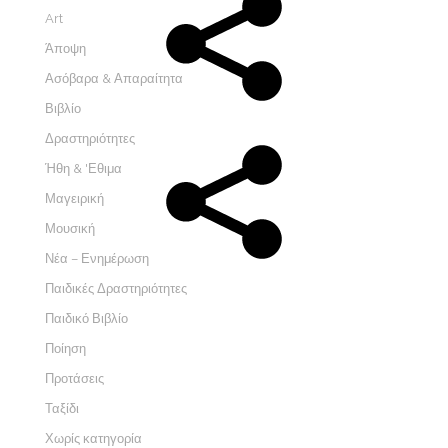
Art
Άποψη
Ασόβαρα & Απαραίτητα
Βιβλίο
Δραστηριότητες
Ήθη & 'Εθιμα
Μαγειρική
Μουσική
Νέα – Ενημέρωση
Παιδικές Δραστηριότητες
Παιδικό Βιβλίο
Ποίηση
Προτάσεις
Ταξίδι
Χωρίς κατηγορία