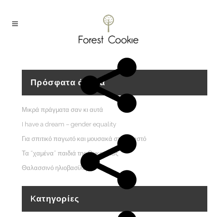
Πρόσφατα άρθρα
Μικρά πράγματα σαν κι αυτά
I have a dream – gender equality
Για σπιτικό παγωτό και μουσακά στον Καστό
Τα “χαμένα” παιδιά της Ουκρανίας
Θαλασσινό ηλιοβασίλεμα
Kατηγορίες