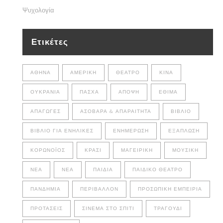
Ψυχολογία
Ετικέτες
ΑΘΉΝΑ
ΑΜΕΡΙΚΉ
ΘΈΑΤΡΟ
ΚΊΝΑ
ΟΥΚΡΑΝΊΑ
ΠΆΣΧΑ
ΆΠΟΨΗ
ΈΘΙΜΑ
ΑΠΑΓΩΓΈΣ
ΑΣΌΒΑΡΑ & ΑΠΑΡΑΊΤΗΤΑ
ΒΙΒΛΊΟ
ΒΙΒΛΊΟ ΓΙΑ ΕΝΉΛΙΚΕΣ
ΕΝΗΜΈΡΩΣΗ
ΕΞΆΠΛΩΣΗ
ΚΟΡΩΝΟΪΌΣ
ΚΡΑΣΊ
ΜΑΓΕΙΡΙΚΉ
ΜΟΥΣΙΚΉ
ΝΈΑ
ΝΕΑ
ΠΑΙΔΙΆ
ΠΑΙΔΙΚΌ ΘΈΑΤΡΟ
ΠΑΝΔΗΜΊΑ
ΠΕΡΙΒΆΛΛΟΝ
ΠΡΟΣΩΠΙΚΉ ΕΜΠΕΙΡΊΑ
ΠΡΟΤΆΣΕΙΣ
ΣΙΝΕΜΆ ΣΤΟ ΣΠΊΤΙ
ΤΡΑΓΟΎΔΙ