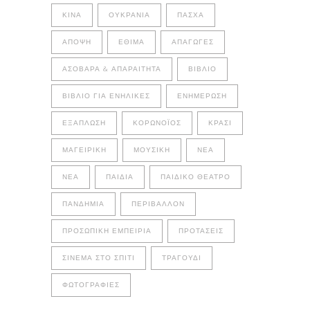
ΚΊΝΑ
ΟΥΚΡΑΝΊΑ
ΠΆΣΧΑ
ΆΠΟΨΗ
ΈΘΙΜΑ
ΑΠΑΓΩΓΈΣ
ΑΣΌΒΑΡΑ & ΑΠΑΡΑΊΤΗΤΑ
ΒΙΒΛΊΟ
ΒΙΒΛΊΟ ΓΙΑ ΕΝΉΛΙΚΕΣ
ΕΝΗΜΈΡΩΣΗ
ΕΞΆΠΛΩΣΗ
ΚΟΡΩΝΟΪΌΣ
ΚΡΑΣΊ
ΜΑΓΕΙΡΙΚΉ
ΜΟΥΣΙΚΉ
ΝΈΑ
ΝΕΑ
ΠΑΙΔΙΆ
ΠΑΙΔΙΚΌ ΘΈΑΤΡΟ
ΠΑΝΔΗΜΊΑ
ΠΕΡΙΒΆΛΛΟΝ
ΠΡΟΣΩΠΙΚΉ ΕΜΠΕΙΡΊΑ
ΠΡΟΤΆΣΕΙΣ
ΣΙΝΕΜΆ ΣΤΟ ΣΠΊΤΙ
ΤΡΑΓΟΎΔΙ
ΦΩΤΟΓΡΑΦΊΕΣ