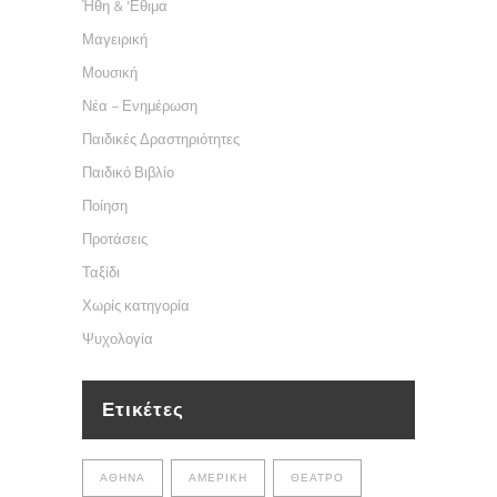
Ήθη & 'Εθιμα
Μαγειρική
Μουσική
Νέα – Ενημέρωση
Παιδικές Δραστηριότητες
Παιδικό Βιβλίο
Ποίηση
Προτάσεις
Ταξίδι
Χωρίς κατηγορία
Ψυχολογία
Ετικέτες
ΑΘΉΝΑ
ΑΜΕΡΙΚΉ
ΘΈΑΤΡΟ