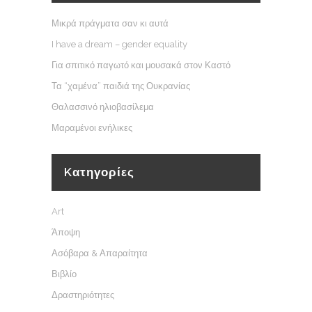
Μικρά πράγματα σαν κι αυτά
I have a dream – gender equality
Για σπιτικό παγωτό και μουσακά στον Καστό
Τα “χαμένα” παιδιά της Ουκρανίας
Θαλασσινό ηλιοβασίλεμα
Μαραμένοι ενήλικες
Kατηγορίες
Art
Άποψη
Ασόβαρα & Απαραίτητα
Βιβλίο
Δραστηριότητες