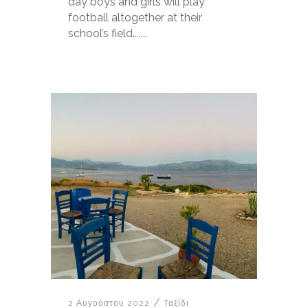
day boys and girls will play
football altogether at their
school’s field.......
2 Αυγούστου 2022
Ταξίδι