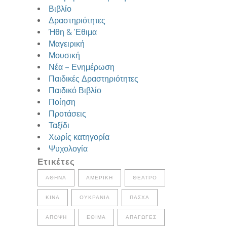
Βιβλίο
Δραστηριότητες
Ήθη & 'Εθιμα
Μαγειρική
Μουσική
Νέα – Ενημέρωση
Παιδικές Δραστηριότητες
Παιδικό Βιβλίο
Ποίηση
Προτάσεις
Ταξίδι
Χωρίς κατηγορία
Ψυχολογία
Ετικέτες
ΑΘΉΝΑ
ΑΜΕΡΙΚΉ
ΘΈΑΤΡΟ
ΚΊΝΑ
ΟΥΚΡΑΝΊΑ
ΠΆΣΧΑ
ΆΠΟΨΗ
ΈΘΙΜΑ
ΑΠΑΓΩΓΈΣ