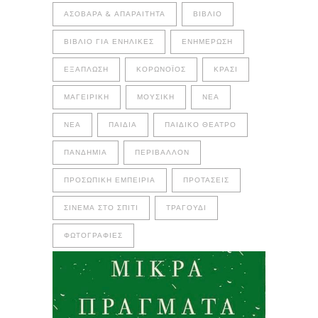
ΑΣΌΒΑΡΑ & ΑΠΑΡΑΊΤΗΤΑ
ΒΙΒΛΊΟ
ΒΙΒΛΊΟ ΓΙΑ ΕΝΉΛΙΚΕΣ
ΕΝΗΜΈΡΩΣΗ
ΕΞΆΠΛΩΣΗ
ΚΟΡΩΝΟΪΌΣ
ΚΡΑΣΊ
ΜΑΓΕΙΡΙΚΉ
ΜΟΥΣΙΚΉ
ΝΈΑ
ΝΕΑ
ΠΑΙΔΙΆ
ΠΑΙΔΙΚΌ ΘΈΑΤΡΟ
ΠΑΝΔΗΜΊΑ
ΠΕΡΙΒΆΛΛΟΝ
ΠΡΟΣΩΠΙΚΉ ΕΜΠΕΙΡΊΑ
ΠΡΟΤΆΣΕΙΣ
ΣΙΝΕΜΆ ΣΤΟ ΣΠΊΤΙ
ΤΡΑΓΟΎΔΙ
ΦΩΤΟΓΡΑΦΊΕΣ