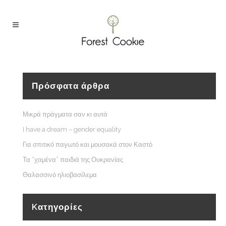
Πρόσφατα άρθρα
Μικρά πράγματα σαν κι αυτά
I have a dream – gender equality
Για σπιτικό παγωτό και μουσακά στον Καστό
Τα “χαμένα” παιδιά της Ουκρανίας
Θαλασσινό ηλιοβασίλεμα
Kατηγορίες