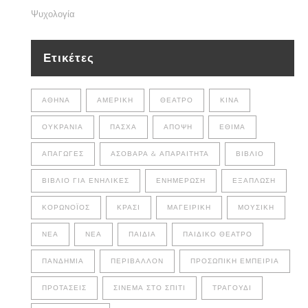
Ψυχολογία
Ετικέτες
ΑΘΉΝΑ
ΑΜΕΡΙΚΉ
ΘΈΑΤΡΟ
ΚΊΝΑ
ΟΥΚΡΑΝΊΑ
ΠΆΣΧΑ
ΆΠΟΨΗ
ΈΘΙΜΑ
ΑΠΑΓΩΓΈΣ
ΑΣΌΒΑΡΑ & ΑΠΑΡΑΊΤΗΤΑ
ΒΙΒΛΊΟ
ΒΙΒΛΊΟ ΓΙΑ ΕΝΉΛΙΚΕΣ
ΕΝΗΜΈΡΩΣΗ
ΕΞΆΠΛΩΣΗ
ΚΟΡΩΝΟΪΌΣ
ΚΡΑΣΊ
ΜΑΓΕΙΡΙΚΉ
ΜΟΥΣΙΚΉ
ΝΈΑ
ΝΕΑ
ΠΑΙΔΙΆ
ΠΑΙΔΙΚΌ ΘΈΑΤΡΟ
ΠΑΝΔΗΜΊΑ
ΠΕΡΙΒΆΛΛΟΝ
ΠΡΟΣΩΠΙΚΉ ΕΜΠΕΙΡΊΑ
ΠΡΟΤΆΣΕΙΣ
ΣΙΝΕΜΆ ΣΤΟ ΣΠΊΤΙ
ΤΡΑΓΟΎΔΙ