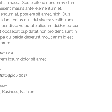
ttis, massa. Sed eleifend nonummy diam.
aesent mauris ante, elementum et,
bendum at, posuere sit amet, nibh. Duis
ncidunt lectus quis dui viverra vestibulum.
spendisse vulputate aliquam dui.Excepteur
nt occaecat cupidatat non proident, sunt in
lpa qui officia deserunt mollit anim id est
borum
tom Field
rem ipsum dolor sit amet
e
Οκτωβρίου 2013
egory
t, Business, Fashion