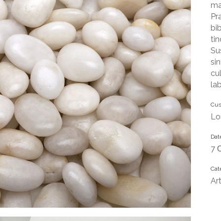
ma
Pr
bi
ti
Su
si
cu
la
Cus
Lo
Dat
7 
Cat
Ar