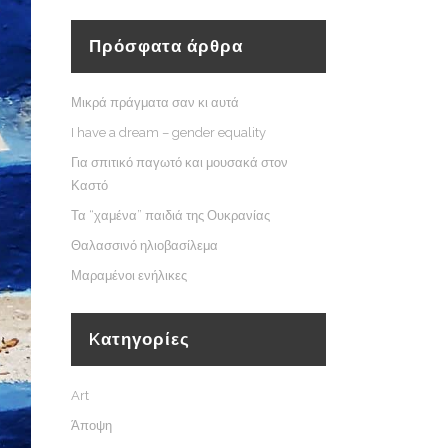
Πρόσφατα άρθρα
Μικρά πράγματα σαν κι αυτά
I have a dream – gender equality
Για σπιτικό παγωτό και μουσακά στον
Καστό
Τα “χαμένα” παιδιά της Ουκρανίας
Θαλασσινό ηλιοβασίλεμα
Μαραμένοι ενήλικες
Kατηγορίες
Art
Άποψη