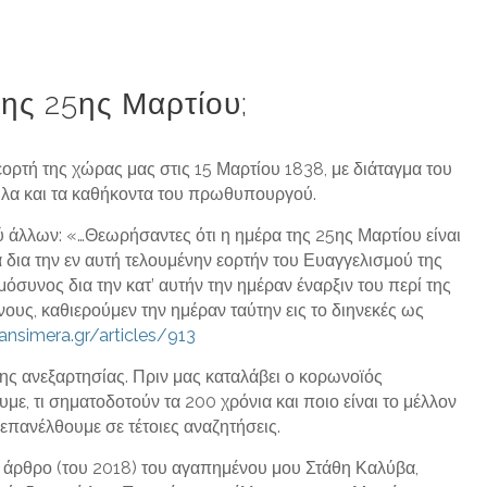
της 25ης Μαρτίου;
ορτή της χώρας μας στις 15 Μαρτίου 1838, με διάταγμα του
λα και τα καθήκοντα του πρωθυπουργού.
ύ άλλων: «…Θεωρήσαντες ότι η ημέρα της 25ης Μαρτίου είναι
 δια την εν αυτή τελουμένην εορτήν του Ευαγγελισμού της
όσυνος δια την κατ’ αυτήν την ημέραν έναρξιν του περί της
υς, καθιερούμεν την ημέραν ταύτην εις το διηνεκές ως
ansimera.gr/articles/913
ης ανεξαρτησίας. Πριν μας καταλάβει ο κορωνοϊός
με, τι σηματοδοτούν τα 200 χρόνια και ποιο είναι το μέλλον
επανέλθουμε σε τέτοιες αναζητήσεις.
ο άρθρο (του 2018) του αγαπημένου μου Στάθη Καλύβα,