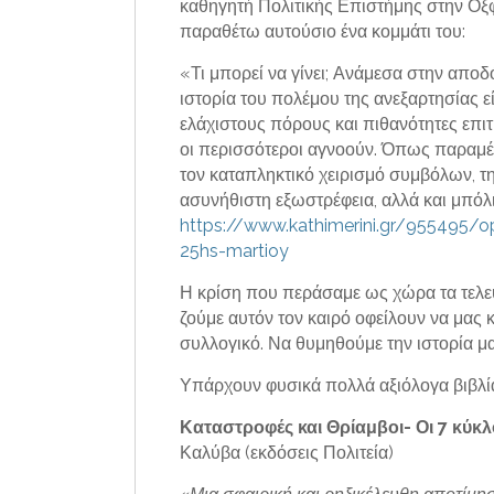
καθηγητή Πολιτικής Επιστήμης στην Οξφό
παραθέτω αυτούσιο ένα κομμάτι του:
«Τι μπορεί να γίνει; Ανάμεσα στην απο
ιστορία του πολέμου της ανεξαρτησίας 
ελάχιστους πόρους και πιθανότητες επιτ
οι περισσότεροι αγνοούν. Όπως παραμέν
τον καταπληκτικό χειρισμό συμβόλων, τη
ασυνήθιστη εξωστρέφεια, αλλά και μπόλι
https://www.kathimerini.gr/955495/opi
25hs-martioy
Η κρίση που περάσαμε ως χώρα τα τελε
ζούμε αυτόν τον καιρό οφείλουν να μας 
συλλογικό. Να θυμηθούμε την ιστορία μ
Υπάρχουν φυσικά πολλά αξιόλογα βιβλία
Καταστροφές και Θρίαμβοι- Οι 7 κύκ
Καλύβα (εκδόσεις Πολιτεία)