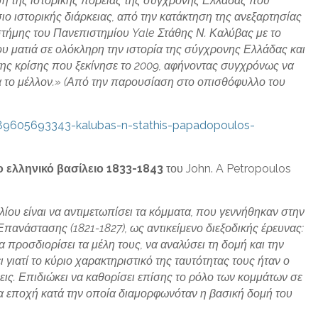
ση της ιστορικής πορείας της σύγχρονης Ελλάδας που
σιο ιστορικής διάρκειας, από την κατάκτηση της ανεξαρτησίας
τήμης του Πανεπιστημίου Yale Στάθης Ν. Καλύβας με το
του ματιά σε ολόκληρη την ιστορία της σύγχρονης Ελλάδας και
της κρίσης που ξεκίνησε το 2009, αφήνοντας συγχρόνως να
ια το μέλλον.» (Από την παρουσίαση στο οπισθόφυλλο του
789605693343-kalubas-n-stathis-papadopoulos-
ο ελληνικό βασίλειο 1833-1843
του John. A Petropoulos
ίου είναι να αντιμετωπίσει τα κόμματα, που γεννήθηκαν στην
Επανάστασης (1821-1827), ως αντικείμενο διεξοδικής έρευνας:
να προσδιορίσει τα μέλη τους, να αναλύσει τη δομή και την
ι γιατί το κύριο χαρακτηριστικό της ταυτότητας τους ήταν ο
ις. Επιδιώκει να καθορίσει επίσης το ρόλο των κομμάτων σε
ια εποχή κατά την οποία διαμορφωνόταν η βασική δομή του