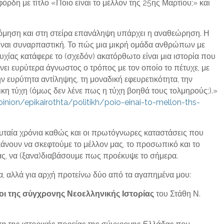
ρδη με τίτλο «Ποιο είναι το μέλλον της 25ης Μαρτίου;» και
δόμηση και στη στείρα επανάληψη υπάρχει η αναθεώρηση. Η
είναι συναρπαστική. Το πώς μια μικρή ομάδα ανθρώπων με
υχίας κατάφερε το (σχεδόν) ακατόρθωτο είναι μια ιστορία που
ει ευρύτερα άγνωστος ο τρόπος με τον οποίο το πέτυχε, με
ν ευρύτητα αντίληψης, τη μοναδική εφευρετικότητα, την
κη τύχη (όμως δεν λένε πως η τύχη βοηθά τους τολμηρούς;).»
nion/epikairothta/politikh/poio-einai-to-mellon-ths-
υταία χρόνια καθώς και οι πρωτόγνωρες καταστάσεις που
κάνουν να σκεφτούμε το μέλλον μας, το προσωπικό και το
ας, να (ξανα)διαβάσουμε πως προέκυψε το σήμερα.
, αλλά για αρχή προτείνω δύο από τα αγαπημένα μου:
λοι της σύγχρονης Νεοελληνικής Ιστορίας
του Στάθη Ν.