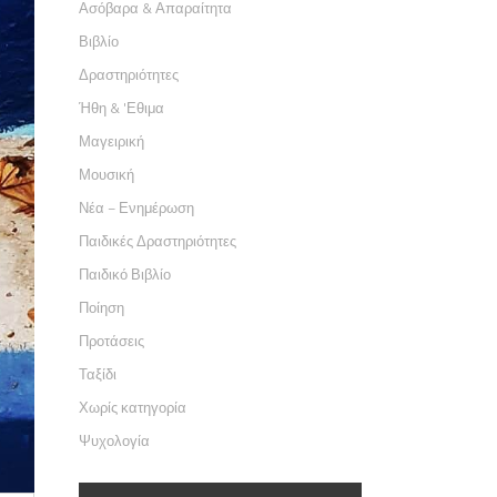
Ασόβαρα & Απαραίτητα
Βιβλίο
Δραστηριότητες
Ήθη & 'Εθιμα
Μαγειρική
Μουσική
Νέα – Ενημέρωση
Παιδικές Δραστηριότητες
Παιδικό Βιβλίο
Ποίηση
Προτάσεις
Ταξίδι
Χωρίς κατηγορία
Ψυχολογία