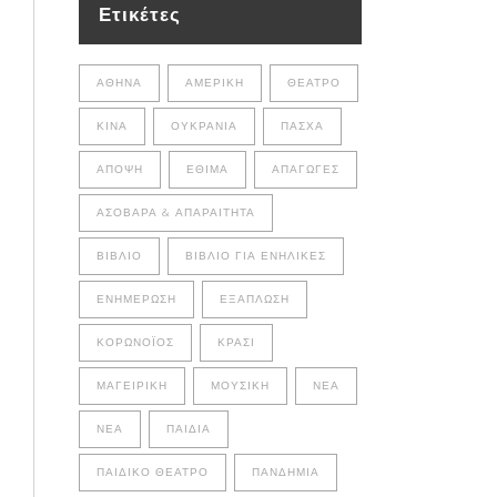
Ετικέτες
ΑΘΉΝΑ
ΑΜΕΡΙΚΉ
ΘΈΑΤΡΟ
ΚΊΝΑ
ΟΥΚΡΑΝΊΑ
ΠΆΣΧΑ
ΆΠΟΨΗ
ΈΘΙΜΑ
ΑΠΑΓΩΓΈΣ
ΑΣΌΒΑΡΑ & ΑΠΑΡΑΊΤΗΤΑ
ΒΙΒΛΊΟ
ΒΙΒΛΊΟ ΓΙΑ ΕΝΉΛΙΚΕΣ
ΕΝΗΜΈΡΩΣΗ
ΕΞΆΠΛΩΣΗ
ΚΟΡΩΝΟΪΌΣ
ΚΡΑΣΊ
ΜΑΓΕΙΡΙΚΉ
ΜΟΥΣΙΚΉ
ΝΈΑ
ΝΕΑ
ΠΑΙΔΙΆ
ΠΑΙΔΙΚΌ ΘΈΑΤΡΟ
ΠΑΝΔΗΜΊΑ