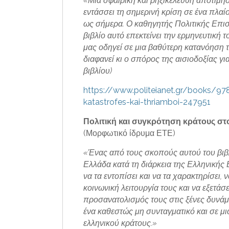
«Μια σφαιρική και ρηξικέλευθη αποτίμη
εντάσσει τη σημερινή κρίση σε ένα πλαί
ως σήμερα. Ο καθηγητής Πολιτικής Επισ
βιβλίο αυτό επεκτείνει την ερμηνευτική 
μας οδηγεί σε μια βαθύτερη κατανόηση 
διαφανεί κι ο σπόρος της αισιοδοξίας γ
βιβλίου)
https://www.politeianet.gr/books/9
katastrofes-kai-thriamboi-247951
Πολιτική και συγκρότηση κράτους στ
(Μορφωτικό ίδρυμα ΕΤΕ)
«Ένας από τους σκοπούς αυτού του βιβλ
Ελλάδα κατά τη διάρκεια της Ελληνικής 
να τα εντοπίσει και να τα χαρακτηρίσει, 
κοινωνική λειτουργία τους και να εξετάσε
προσανατολισμός τους στις ξένες δυνάμε
ένα καθεστώς μη συνταγματικό και σε μ
ελληνικού κράτους.»