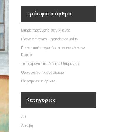
Πρόσφατα άρθρα
Μικρά πράγματα σαν κι αυτά
I have a dream – gender equality
Για σπιτικό παγωτό και μουσακά στον
Καστό
Τα “χαμένα” παιδιά της Ουκρανίας
Θαλασσινό ηλιοβασίλεμα
Μαραμένοι ενήλικες
Kατηγορίες
Art
Άποψη