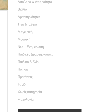
Ασόβαρα & Απαραίτητα
Βιβλίο
Δραστηριότητες
Ήθη & 'Εθιμα
Μαγειρική
Μουσική
Νέα – Ενημέρωση
Παιδικές Δραστηριότητες
Παιδικό Βιβλίο
Ποίηση
Προτάσεις
Ταξίδι
Χωρίς κατηγορία
Ψυχολογία