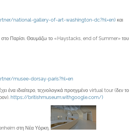
rtner/national-gallery-of-art-washington-dc?hl=en)
και
 στο Παρίσι. Θαυμάζω το «Haystacks, end of Summer» του
artner/musee-dorsay-paris?hl=en
ει ένα ιδιαίτερο, τεχνολογικά προηγμένο virtual tour (δεν το
ρον).
https://britishmuseum.withgoogle.com/)
enheim στη Νέα Υόρκη.