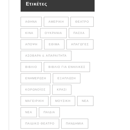
Ετικέτες
ΑΘΉΝΑ
ΑΜΕΡΙΚΉ
ΘΈΑΤΡΟ
ΚΊΝΑ
ΟΥΚΡΑΝΊΑ
ΠΆΣΧΑ
ΆΠΟΨΗ
ΈΘΙΜΑ
ΑΠΑΓΩΓΈΣ
ΑΣΌΒΑΡΑ & ΑΠΑΡΑΊΤΗΤΑ
ΒΙΒΛΊΟ
ΒΙΒΛΊΟ ΓΙΑ ΕΝΉΛΙΚΕΣ
ΕΝΗΜΈΡΩΣΗ
ΕΞΆΠΛΩΣΗ
ΚΟΡΩΝΟΪΌΣ
ΚΡΑΣΊ
ΜΑΓΕΙΡΙΚΉ
ΜΟΥΣΙΚΉ
ΝΈΑ
ΝΕΑ
ΠΑΙΔΙΆ
ΠΑΙΔΙΚΌ ΘΈΑΤΡΟ
ΠΑΝΔΗΜΊΑ