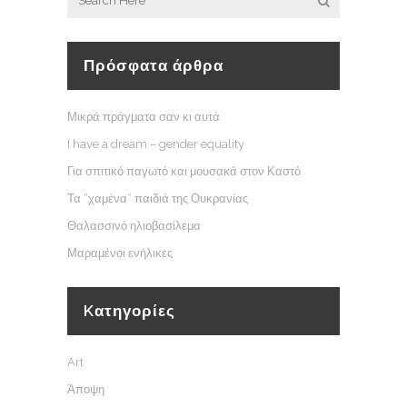
Πρόσφατα άρθρα
Μικρά πράγματα σαν κι αυτά
I have a dream – gender equality
Για σπιτικό παγωτό και μουσακά στον Καστό
Τα “χαμένα” παιδιά της Ουκρανίας
Θαλασσινό ηλιοβασίλεμα
Μαραμένοι ενήλικες
Kατηγορίες
Art
Άποψη