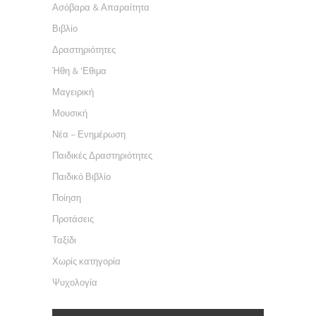
Ασόβαρα & Απαραίτητα
Βιβλίο
Δραστηριότητες
Ήθη & 'Εθιμα
Μαγειρική
Μουσική
Νέα – Ενημέρωση
Παιδικές Δραστηριότητες
Παιδικό Βιβλίο
Ποίηση
Προτάσεις
Ταξίδι
Χωρίς κατηγορία
Ψυχολογία