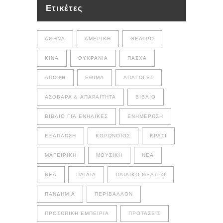
Ετικέτες
ΑΘΉΝΑ
ΑΜΕΡΙΚΉ
ΘΈΑΤΡΟ
ΚΊΝΑ
ΟΥΚΡΑΝΊΑ
ΠΆΣΧΑ
ΆΠΟΨΗ
ΈΘΙΜΑ
ΑΠΑΓΩΓΈΣ
ΑΣΌΒΑΡΑ & ΑΠΑΡΑΊΤΗΤΑ
ΒΙΒΛΊΟ
ΒΙΒΛΊΟ ΓΙΑ ΕΝΉΛΙΚΕΣ
ΕΝΗΜΈΡΩΣΗ
ΕΞΆΠΛΩΣΗ
ΚΟΡΩΝΟΪΌΣ
ΚΡΑΣΊ
ΜΑΓΕΙΡΙΚΉ
ΜΟΥΣΙΚΉ
ΝΈΑ
ΝΕΑ
ΠΑΙΔΙΆ
ΠΑΙΔΙΚΌ ΘΈΑΤΡΟ
ΠΑΝΔΗΜΊΑ
ΠΕΡΙΒΆΛΛΟΝ
ΠΡΟΣΩΠΙΚΉ ΕΜΠΕΙΡΊΑ
ΠΡΟΤΆΣΕΙΣ